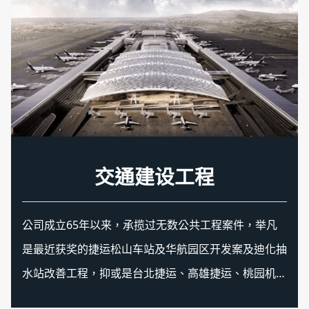
生技医院工程
交通建设工程
资通讯工程
绿能工程
机电工程
特殊工程
公司成立65年以来，承揽过无数公共工程案件，举凡
是最近获奖的捷运松山车站及华航园区开发案及迪化抽
水站改善工程，抑或是台北捷运、高雄捷运、桃园机场
捷运、台湾高铁等，均有良好且完整之实绩，显示东元