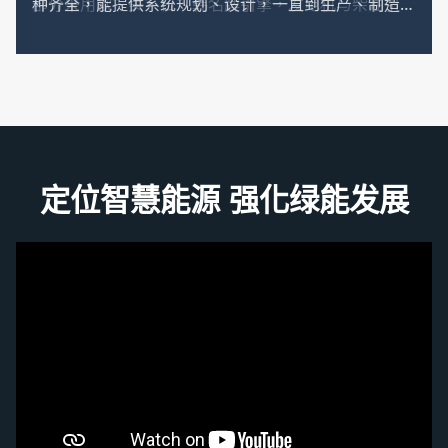
部分采用欧、美、日、韩名牌引擎，发电机与柴油引擎
经可绕性连接器直接耦合后，组合于强固的防震型槽铁
底座上，整组设备可在温度0℃~40℃、海拔1000公
尺、相对湿度95%以下之工作环境正常运转，所有转动
部分均有护罩遮蔽，而且附有高水温、低油压、过速
度、起动超限等自动保护及警告装置，均能自动警报并
定位智慧能源 强化绿能发展
停机，以确保人员安全