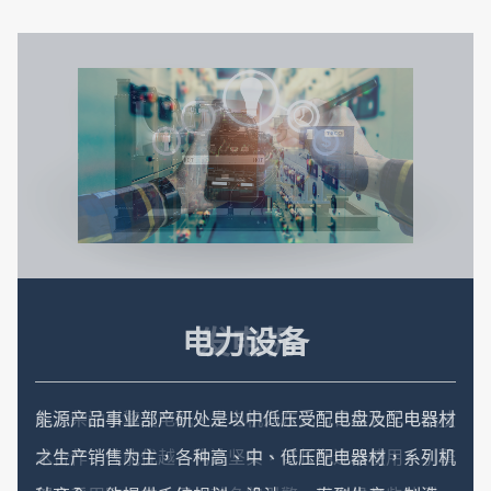
公司在人力需求方面，拥有足够的专业领域人才，可提
供最安心的服务。
低压开关
电力设备
高压开关
发电机
东元柴油引擎发电机，发电机为东元与日本大洋电机技
术合作，性能优越，构造坚实，可长期连续使用，引擎