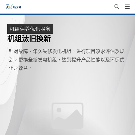
机组保养优化服务
机组保养优化服务
机组保养优化服务
机组保养优化服务
机组保养
机组汰旧换新
控制器升级优化
黑烟净化改善
定期进行发电机组各系统检查及设备保养更换作业，确
针对故障、年久失修发电机组，进行项目须求评估及规
发电机组控制器产品推陈出新，东元提供客户高性能、
除了定期维护更换空气滤心，透过选用不同技术方式的
保运转正常并能及早预防故障发生。检查作业内容包
划，更换全新发电机组，达到提升产品性能以及环保优
高品质的产品选项，利用更换新款控制器让操作效率提
净化器，再利用自身环保再生系统，延长使用寿命，亦
含：润滑系统、冷却系统、进气系统、燃油系统、排气
化之效益。
高，不仅功能优化，还有WIFI无线监控产品，能与手机
可改装调速控制系统，皆可有效减少黑烟污染、改善降
系统、电气系统、机组外观、控制系统、操作进程确
平板连接操作。
低排烟浓度，并提升除臭的效果，达到环保诉求。
认。保养更换包含下列耗材：空气滤清器、柴油滤清
器、机油滤清器、风扇皮带、充电机皮带、电瓶、机
油。