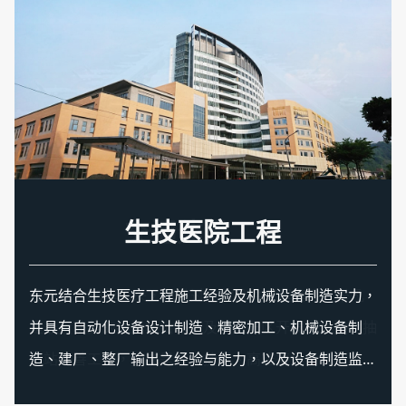
生技医院工程
交通建设工程
资通讯工程
绿能工程
机电工程
特殊工程
公司成立65年以来，承揽过无数公共工程案件，举凡
是最近获奖的捷运松山车站及华航园区开发案及迪化抽
水站改善工程，抑或是台北捷运、高雄捷运、桃园机场
捷运、台湾高铁等，均有良好且完整之实绩，显示东元