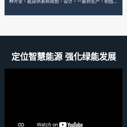
种齐全，能提供系统规划、设计，一直到生产、制造、
施工及维护等完整的销售前售后服务。
高低压受配电盘及控制设备，系针对各工厂、公共设
施、都市大厦等受配电系统之适用性及安全性，经由不
断的研究创新开发而成，除了具有最美观的外型之外，
更具有高质量、高信赖度等之最佳服务等特点，深受广
定位智慧能源 强化绿能发展
大用户的喜爱与赞。