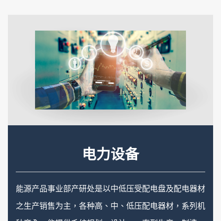
公司在人力需求方面，拥有足够的专业领域人才，可提
供最安心的服务。
低压开关
电力设备
高压开关
发电机
能源产品事业部产研处是以中低压受配电盘及配电器材
之生产销售为主，各种高、中、低压配电器材，系列机