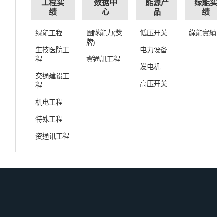
工程实
数据中
能源产
绿能
绩
心
品
绩
绿能工程
團隊能力(獎
低压开关
綠能實績
牌)
生技医院工
电力设备
程
資通訊工程
发电机
交通建设工
高压开关
程
机电工程
特殊工程
资通讯工程