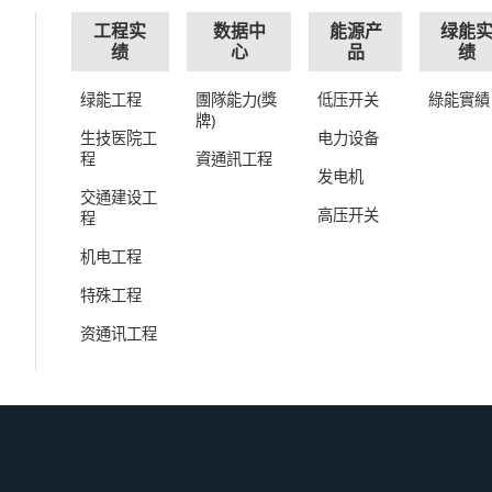
工程实
数据中
能源产
绿能
绩
心
品
绩
绿能工程
團隊能力(獎
低压开关
綠能實績
牌)
生技医院工
电力设备
程
資通訊工程
发电机
交通建设工
高压开关
程
机电工程
特殊工程
资通讯工程