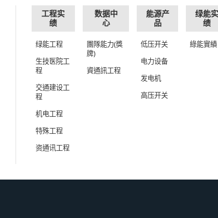
工程实
数据中
能源产
绿能
绩
心
品
绩
绿能工程
團隊能力(獎
低压开关
綠能實績
牌)
生技医院工
电力设备
程
資通訊工程
发电机
交通建设工
高压开关
程
机电工程
特殊工程
资通讯工程