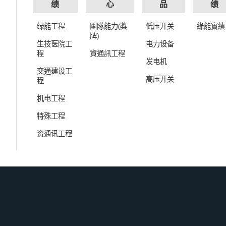
绩
心
品
绩
绿能工程
團隊能力(獎
低压开关
綠能實績
牌)
生技医院工
电力设备
程
資通訊工程
发电机
交通建设工
高压开关
程
机电工程
特殊工程
资通讯工程