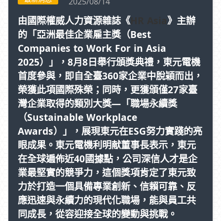
2025/08/14
由國際權威人力資源雜誌《
HR Asia
》主辦
的「亞洲最佳企業雇主獎（Best
Companies to Work For in Asia
2025）」，8月8日舉行頒獎典禮，東元電機
首度參與，即自全臺360家企業中脫穎而出，
榮獲此項國際殊榮；同時，更獲頒僅27家臺
灣企業取得的類別大獎—「職場永續獎
（Sustainable Workplace
Awards）」，展現東元在ESG努力實踐的亮
眼成果。東元電機利明献董事長表示，東元
在全球遍佈近40國據點，公司深信人才是企
業最堅實的競爭力，這個獎項肯定了東元致
力於打造一個具備專業創新、信賴可靠、反
應迅速與永續力的現代化職場，能與員工共
同成長，從容迎接全球的變動與挑戰。