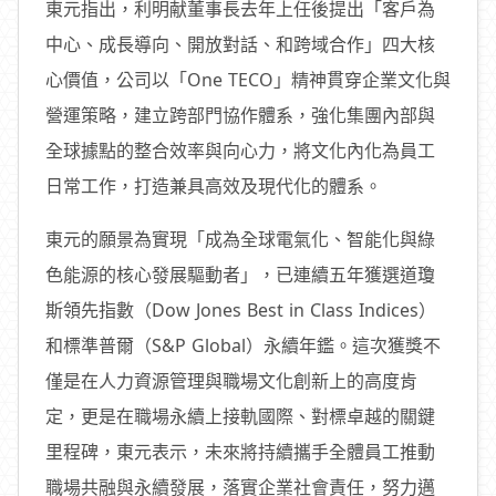
東元指出，利明献董事長去年上任後提出「客戶為
中心、成長導向、開放對話、和跨域合作」四大核
心價值，公司以「One TECO」精神貫穿企業文化與
營運策略，建立跨部門協作體系，強化集團內部與
全球據點的整合效率與向心力，將文化內化為員工
日常工作，打造兼具高效及現代化的體系。
東元的願景為實現「成為全球電氣化、智能化與綠
色能源的核心發展驅動者」，已連續五年獲選道瓊
斯領先指數（Dow Jones Best in Class Indices）
和標準普爾（S&P Global）永續年鑑。這次獲獎不
僅是在人力資源管理與職場文化創新上的高度肯
定，更是在職場永續上接軌國際、對標卓越的關鍵
里程碑，東元表示，未來將持續攜手全體員工推動
職場共融與永續發展，落實企業社會責任，努力邁