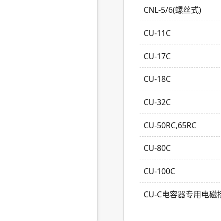
CNL-5/6(螺丝式)
CU-11C
CU-17C
CU-18C
CU-32C
CU-50RC,65RC
CU-80C
CU-100C