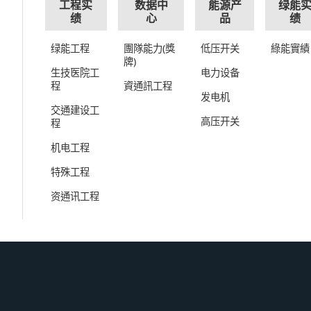
工程实
数据中
能源产
绿能
绩
心
品
绩
绿能工程
團隊能力(獎
低压开关
綠能實績
牌)
生技医院工
电力设备
程
資通訊工程
发电机
交通建设工
高压开关
程
机电工程
特殊工程
资通讯工程