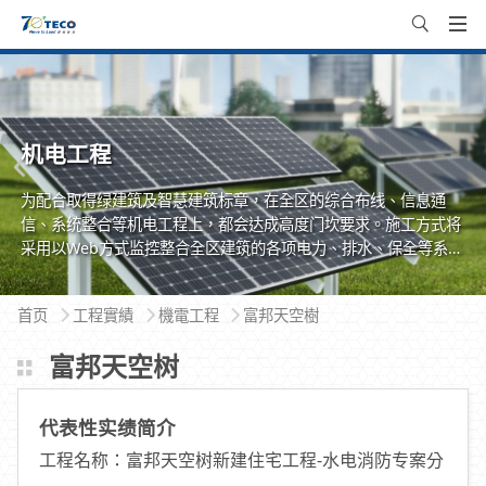
机电工程
为配合取得绿建筑及智慧建筑标章，在全区的综合布线、信息通
信、系统整合等机电工程上，都会达成高度门坎要求。施工方式将
采用以Web方式监控整合全区建筑的各项电力、排水、保全等系
统，以达成建筑物安全、便利、节能又永续环保的使用效益，也兼
具人性化的管理。
首页
工程實績
機電工程
富邦天空樹
富邦天空树
代表性实绩简介
工程名称：富邦天空树新建住宅工程-水电消防专案分