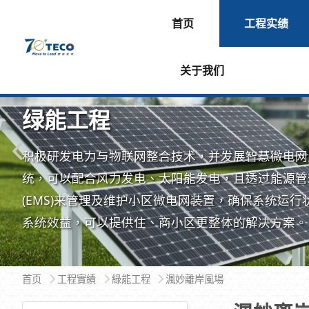
首页
工程实绩
关于我们
绿能工程
积极研发电力与物联网整合技术，并发展智慧微电网
统，可以配合风力发电、太阳能发电，且透过能源管
(EMS)来管理及维护小区微电网装置，确保系统运行
系统效益，可以提供住、商小区更整体的解决方案。
首页
工程實績
綠能工程
渢妙離岸風場