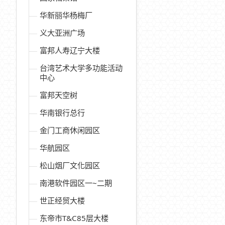
华新丽华杨梅厂
义大亚洲广场
富邦人寿辽宁大楼
台湾艺术大学多功能活动
中心
富邦天空树
华南银行总行
金门工商休闲园区
华航园区
松山烟厂文化园区
南港软件园区一~二期
世正经贸大楼
东帝市T&C85层大楼