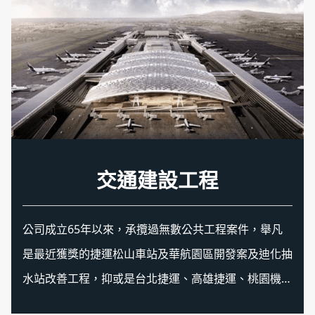
生技醫院工程
交通建設工程
資通訊工程
綠能工程
機電工程
特殊工程
公司成立65年以來，承攬過無數公共工程案件，舉凡
是最近獲獎的捷運松山車站及華航園區開發案及迪化抽
水站改善工程，抑或是台北捷運、高雄捷運、桃園機場
捷運、臺灣高鐵等，均有良好且完整之實績，顯示東元