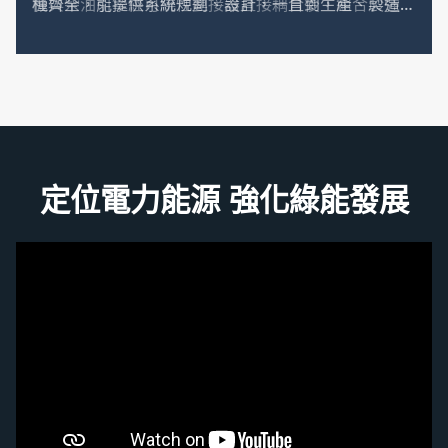
機與柴油引擎經可繞性連接器直接耦合後，組合於強固
的防震型槽鐵底座上，整組設備可在溫度0℃~40℃、
海拔1000公尺、相對溼度95%以下之工作環境正常運
轉，所有轉動部分均有護罩遮蔽，而且附有高水溫、低
油壓、過速度、起動超限等自動保護及警告裝置，均能
自動警報並停機，以確保人員安全。
定位電力能源 強化綠能發展