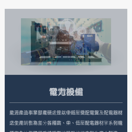
公司在人力需求方面，擁有足夠的專業領域人才，可提
供最安心的服務。
低壓開關
電力設備
發電機組
高壓開關
東元柴油引擎發電機，性能優越，構造堅實，可長期連
續使用，引擎部分採用歐、美、日、韓名牌引擎，發電