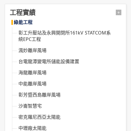
工程實績
+
綠能工程
彰工升壓站及永興開閉所161kV STATCOM系
統EPC工程
渢妙離岸風場
台電龍潭變電所儲能設備建置
海龍離岸風場
中能離岸風場
彰芳暨西島離岸風場
沙崙智慧宅
密克羅尼西亞太陽能
中壢廠太陽能