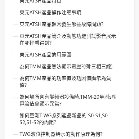
東元ATSH產品特色
東元ATSH產品操作注意事項
東元ATSH產品較常發生哪些故障問題?
東元ATSH產品簡介及動態功能測試影音展示
在哪裡看得到?
東元ATSH產品適用範圍
為何TMM產品無法顯示電壓?(例:三相三線)
為何TMM產品的功率值及功因值顯示為負
值?
為何場所含有變頻器設備時,TMM-20量測s相
電流值會顯示異常?
如何量測T-WG系列產品新品的 S0-S1,S0-
S2,S1-S2的內阻?
TWG液位控制器給水的動作原理為何?