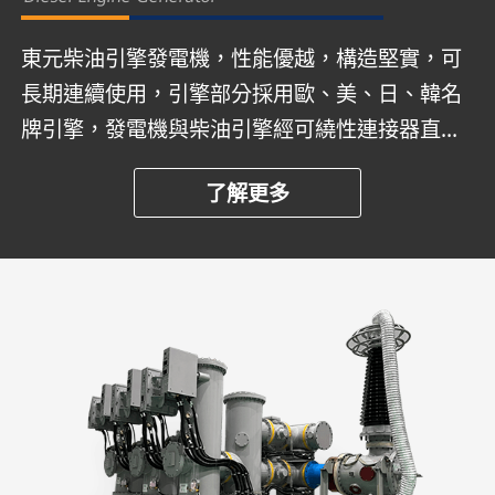
東元柴油引擎發電機，性能優越，構造堅實，可
長期連續使用，引擎部分採用歐、美、日、韓名
牌引擎，發電機與柴油引擎經可繞性連接器直接
耦合後，組合於強固的防震型槽鐵底座上，整組
了解更多
設備可在溫度0℃~40℃、海拔1000公尺、相對
溼度95%以下之工作環境正常運轉，所有轉動部
分均有護罩遮蔽，而且附有高水溫、低油壓、過
速度、起動超限等自動保護及警告裝置，均能自
動警報並停機，以確保人員安全。