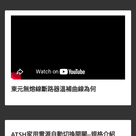
東元無熔線斷路器溫補曲線為何
ATSH家用電源自動切換開關--規格介紹