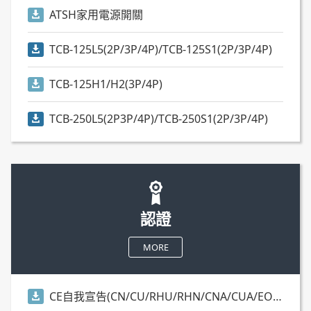
ATSH家用電源開關
TCB-125L5(2P/3P/4P)/TCB-125S1(2P/3P/4P)
TCB-125H1/H2(3P/4P)
TCB-250L5(2P3P/4P)/TCB-250S1(2P/3P/4P)
認證
MORE
CE自我宣告(CN/CU/RHU/RHN/CNA/CUA/EOCR/EUCR系列)