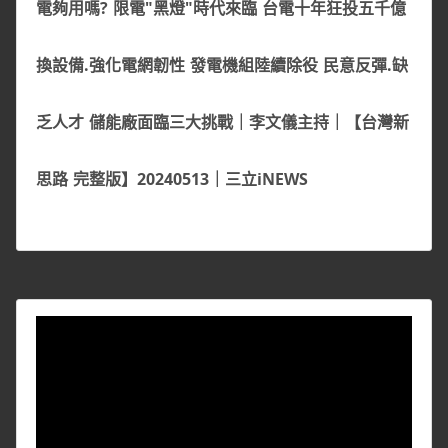
電夠用嗎? 限電"黑燈"時代來臨 台電十年狂投五千億
換設備.強化電網韌性 發電機組陸續除役 民意反彈.缺
乏人才 儲能廠面臨三大挑戰｜李文儀主持｜【台灣新
思路 完整版】20240513｜三立iNEWS