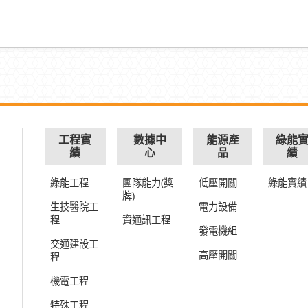
工程實
數據中
能源產
綠能
績
心
品
績
綠能工程
團隊能力(獎
低壓開關
綠能實績
牌)
生技醫院工
電力設備
程
資通訊工程
發電機組
交通建設工
高壓開關
程
機電工程
特殊工程