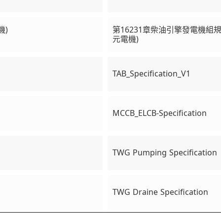
機)
第16231章柴油引擎發電機組規
元電機)
TAB_Specification_V1
MCCB_ELCB-Specification
TWG Pumping Specification
TWG Draine Specification