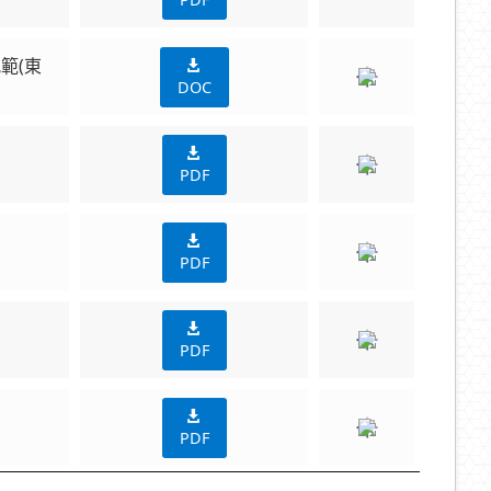
範(東
DOC
PDF
PDF
PDF
PDF