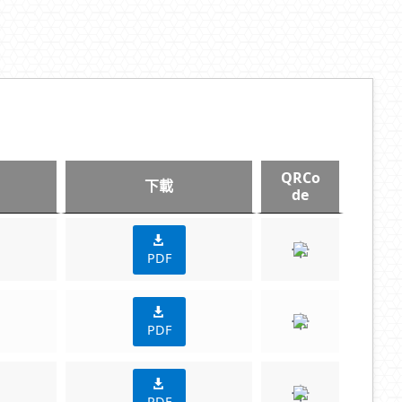
QRCo
下載
de
PDF
PDF
PDF