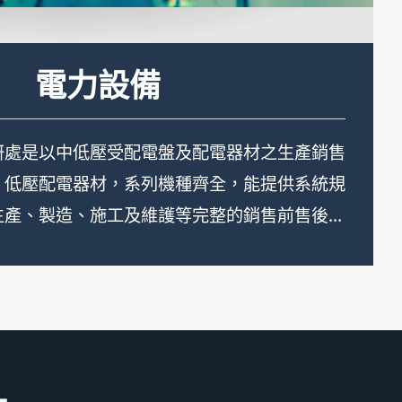
低壓開關
電力設備
發電機組
高壓開關
機，性能優越，構造堅實，可長期連續使用，引
、日、韓名牌引擎，發電機與柴油引擎經可繞性
，組合於強固的防震型槽鐵底座上，整組設備可
海拔1000公尺、相對溼度95%以下之工作環境
動部分均有護罩遮蔽，而且附有高水溫、低油
超限等自動保護及警告裝置，均能自動警報並停
全。