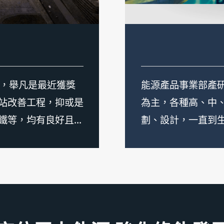
件，舉凡是最近獲獎
東元柴油引擎發電
站改善工程，抑或是
擎部分採用歐、美
鐵等，均有良好且完
連接器直接耦合後
有足夠的專業領域人
在溫度0℃~40℃、
正常運轉，所有轉
壓、過速度、起動
機，以確保人員安