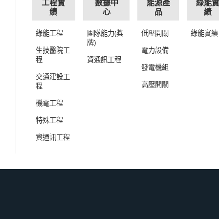
工程實
數據中
能源產
綠能
績
心
品
績
綠能工程
團隊能力(獎
低壓開關
綠能實績
牌)
生技醫院工
電力設備
程
資通訊工程
發電機組
交通建設工
高壓開關
程
機電工程
特殊工程
資通訊工程