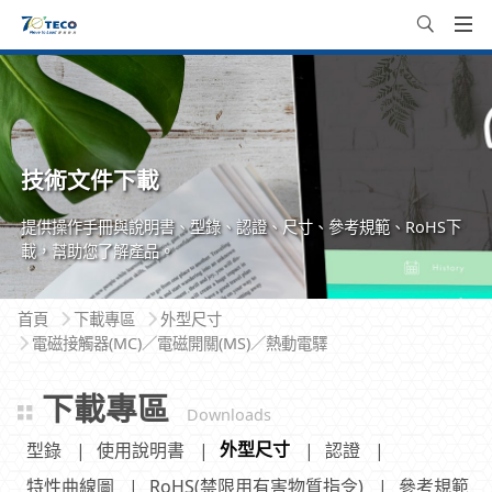
技術文件下載
提供操作手冊與說明書、型錄、認證、尺寸、參考規範、RoHS下
載，幫助您了解產品。
首頁
下載專區
外型尺寸
電磁接觸器(MC)／電磁開關(MS)／熱動電驛
下載專區
Downloads
外型尺寸
型錄
使用說明書
認證
特性曲線圖
RoHS(禁限用有害物質指令)
參考規範