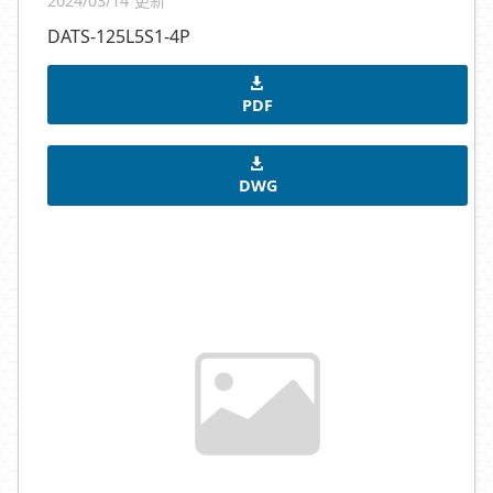
2024/03/14 更新
DATS-125L5S1-4P
PDF
DWG