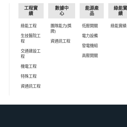
工程實
數據中
能源產
綠能
績
心
品
績
綠能工程
團隊能力(獎
低壓開關
綠能實績
牌)
生技醫院工
電力設備
程
資通訊工程
發電機組
交通建設工
高壓開關
程
機電工程
特殊工程
資通訊工程