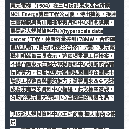
東元電機（
1504
）在三月份於馬來西亞併購
NCL Energy
機電工程公司後，傳出捷報，接連
在雪蘭莪與新山兩地取得資料中心相關標案，
展開超大規模資料中心
(hyperscale data
center )
工程，建置容量達到
178MW
，合約總
值近馬幣
1.7
億元
(
相當於台幣
11.7
億
)
。東元電
機利明献董事長表示，這兩項重要工程接案，
不僅凸顯東元在超大規模資料中心領域的高階
技術實力，也展現東元智慧能源團隊在國際市
場的工程整合與履約能力；隨著馬來西亞快速
成為東南亞的資料中心樞紐，此次標案落袋，
有助於東元擴大資料中心基礎建設商機布局。
爭取超大規模資料中心工程商機
擴大東南亞佈
局