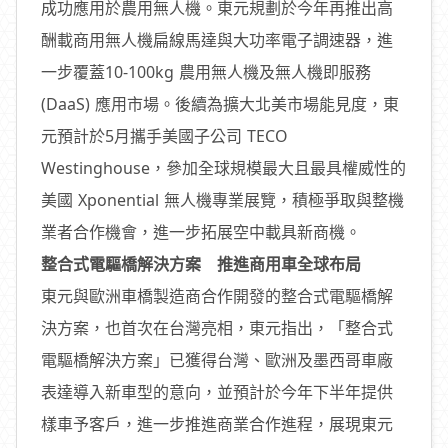
成功應用於農用無人機。東元規劃於今年再推出高
酬載商用無人機扁線馬達與大功率電子調速器，進
一步覆蓋10-100kg 農用無人機及無人機即服務
(DaaS) 應用市場。後續為擴大北美市場能見度，東
元預計於5月攜手美國子公司 TECO
Westinghouse，參加全球規模最大且最具權威性的
美國 Xponential 無人機專業展覽，積極爭取與整機
業者合作機會，進一步拓展空中載具新商機。
整合式電驅橋解決方案 推進商用車全球布局
東元與歐洲車橋製造商合作開發的整合式電驅橋解
決方案，也首次在台灣亮相，東元指出，「整合式
電驅橋解決方案」已獲得台灣、歐洲及墨西哥車廠
表達導入新車型的意向，並預計於今年下半年提供
樣車予客戶，進一步推進商業合作進程，展現東元