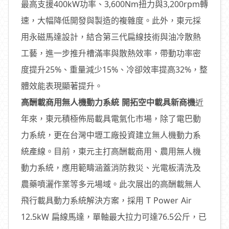
最高支援400kW功率、3,600Nm扭力與3,200rpm轉
速，大幅降低開發與製造的複雜度。此外，東元採
用永磁馬達設計，結合第三代扁線技術與油冷散熱
工藝，進一步推升槽滿率與散熱效率，帶動功率密
度提升25%、重量減少15%、冷卻效率提高32%，整
體效能表現顯著提升。
高酬載商用無人機動力系統 開拓空中載具新商機
近
年來，東元積極佈局載具電氣化市場，除了電巴動
力系統，更在台灣中壢工廠投資建立無人機動力系
統產線。目前，東元主打高酬載商用、農用無人機
動力系統，應用範疇涵蓋消防救災、光電板清洗及
農藥噴灑作業等多元場域。此次展出的高酬載無人
飛行載具動力系統解決方案，採用 T Power Air
12.5kW 扁線馬達，單軸最大拉力可達76.5公斤，已