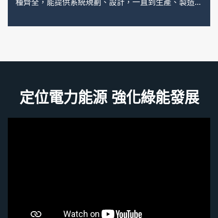
種齊全，能提供系統規劃、設計，一直到生產、製造、
機與柴油引擎經可繞性連接器直接耦合後，組合於強固
施工及維護等完整的銷售前售後服務。 高低壓受配電
的防震型槽鐵底座上，整組設備可在溫度0℃~40℃、
盤及控制設備，係針對各工廠、公共設施、都市大廈等
海拔1000公尺、相對溼度95%以下之工作環境正常運
受配電系統之適用性及安全性，經由不斷的研究創新開
轉，所有轉動部分均有護罩遮蔽，而且附有高水溫、低
發而成，除了具有最美觀的外型之外，更具有高品質、
油壓、過速度、起動超限等自動保護及警告裝置，均能
高信賴度等之最佳服務等特點，深受廣大用戶的喜愛與
自動警報並停機，以確保人員安全。
定位電力能源 強化綠能發展
讚。