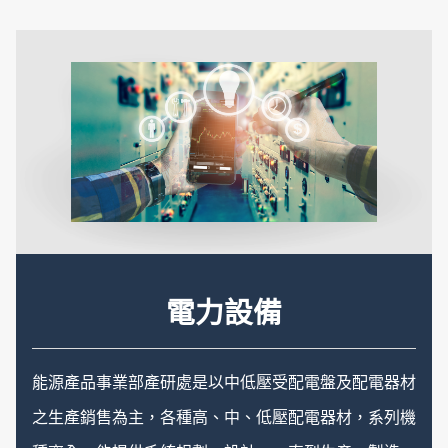
公司在人力需求方面，擁有足夠的專業領域人才，可提
供最安心的服務。
低壓開關
電力設備
發電機組
高壓開關
能源產品事業部產研處是以中低壓受配電盤及配電器材
東元柴油引擎發電機，性能優越，構造堅實，可長期連
之生產銷售為主，各種高、中、低壓配電器材，系列機
續使用，引擎部分採用歐、美、日、韓名牌引擎，發電