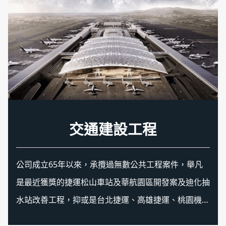
生技醫院工程
交通建設工程
資通訊工程
綠能工程
機電工程
特殊工程
公司成立65年以來，承攬過無數公共工程案件，舉凡
是最近獲獎的捷運松山車站及華航園區開發案及迪化抽
水站改善工程，抑或是台北捷運、高雄捷運、桃園機場
捷運、臺灣高鐵等，均有良好且完整之實績，顯示東元