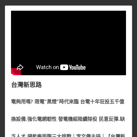
台灣新思路
電夠用嗎? 限電"黑燈"時代來臨 台電十年狂投五千億
換設備.強化電網韌性 發電機組陸續除役 民意反彈.缺
乏人才 儲能廠面臨三大挑戰｜李文儀主持｜【台灣新