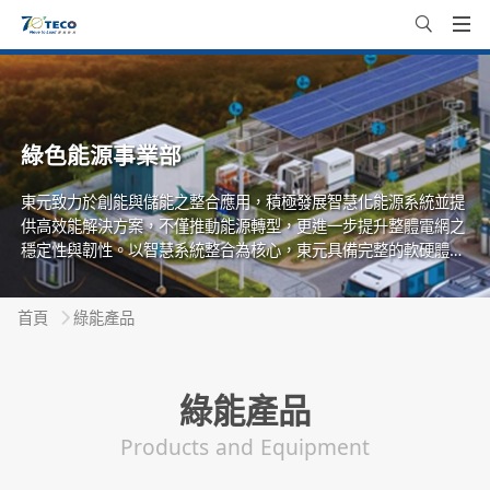
綠色能源事業部
東元致力於創能與儲能之整合應用，積極發展智慧化能源系統並提
供高效能解決方案，不僅推動能源轉型，更進一步提升整體電網之
穩定性與韌性。以智慧系統整合為核心，東元具備完整的軟硬體設
計開發、系統整合與驗證能力，能提供一站式光儲整合解決方案。
首頁
綠能產品
綠能產品
Products and Equipment