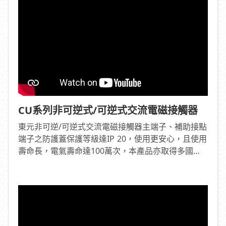
CU系列非可逆式/可逆式交流電磁接觸器
東元非可逆/可逆式交流電磁接觸器主端子、補助接點
端子之防護蓋保護等級達IP 20，使用更安心，且使用
壽命長，電氣壽命達100萬次，本產品亦取得多國認
證UL、TUV、CSA、RU、cRUus、cULus，適用於世
界各地。