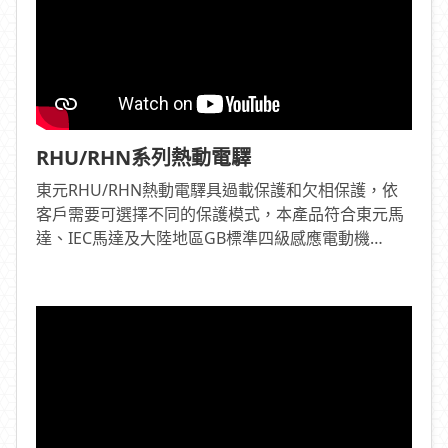
RHU/RHN系列熱動電驛
東元RHU/RHN熱動電驛具過載保護和欠相保護，依
客戶需要可選擇不同的保護模式，本產品符合東元馬
達、IEC馬達及大陸地區GB標準四級感應電動機
FLA(滿載電流值)電流範圍，且消耗功率低，能達到節
能減碳的效益。