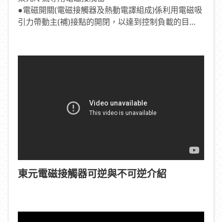
●電磁開關(電磁接觸器及熱動電譯組成)係利用電磁吸
引力帶動主(補)接點的開閉，以達到控制負載的目
的，因可快速切斷交流迴路及可頻繁的接通與啟斷大
電流控制設備，所以經常用於電動機、天車、電熱
器，各種工廠設備等負載之控制開關，但因本身電磁
接觸器並無保護功能，故需另外再搭配熱動電譯達到
過載與欠相等保護功能
東元電磁接觸器可逆與不可逆介紹