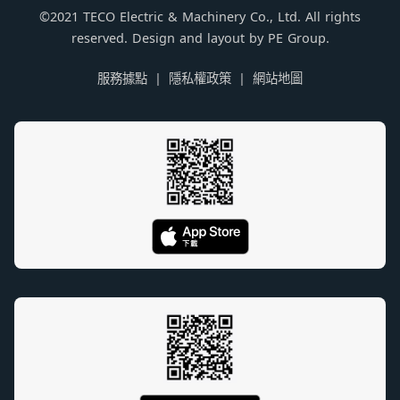
©2021 TECO Electric & Machinery Co., Ltd. All rights
reserved. Design and layout by PE Group.
服務據點
隱私權政策
網站地圖