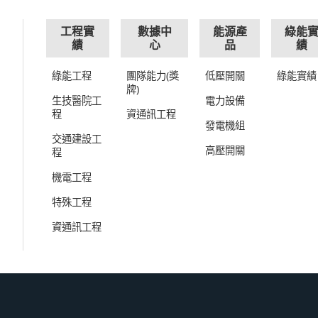
工程實
數據中
能源產
綠能
績
心
品
績
綠能工程
團隊能力(獎
低壓開關
綠能實績
牌)
生技醫院工
電力設備
程
資通訊工程
發電機組
交通建設工
高壓開關
程
機電工程
特殊工程
資通訊工程