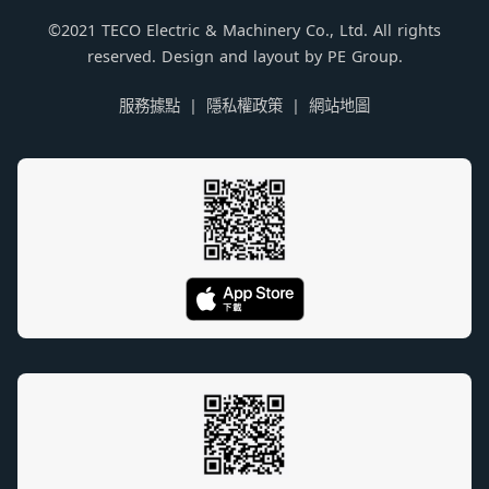
©2021 TECO Electric & Machinery Co., Ltd. All rights
reserved. Design and layout by PE Group.
服務據點
隱私權政策
網站地圖