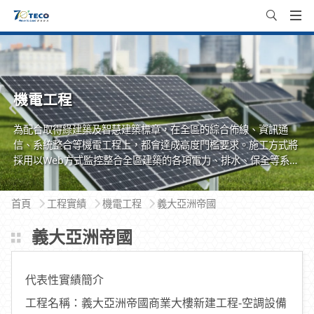
機電工程
為配合取得綠建築及智慧建築標章，在全區的綜合佈線、資訊通
信、系統整合等機電工程上，都會達成高度門檻要求。施工方式將
採用以Web方式監控整合全區建築的各項電力、排水、保全等系
統，以達成建築物安全、便利、節能又永續環保的使用效益，也兼
具人性化的管理。
首頁
工程實績
機電工程
義大亞洲帝國
義大亞洲帝國
代表性實績簡介
工程名稱：義大亞洲帝國商業大樓新建工程-空調設備