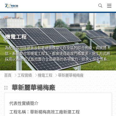
機電工程
為配合取得綠建築及智慧建築標章，在全區的綜合佈線、資訊通
信、系統整合等機電工程上，都會達成高度門檻要求。施工方式將
採用以Web方式監控整合全區建築的各項電力、排水、保全等系
統，以達成建築物安全、便利、節能又永續環保的使用效益，也兼
具人性化的管理。
首頁
工程實績
機電工程
華新麗華楊梅廠
華新麗華楊梅廠
代表性實績簡介
工程名稱：華新楊梅高效工廠新建工桯