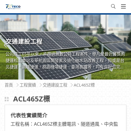
交通建設工程
公司成立65年以來，承攬過無數公共工程案件，舉凡是最近獲獎的
捷運松山車站及華航園區開發案及迪化抽水站改善工程，抑或是台
北捷運、高雄捷運、桃園機場捷運、臺灣高鐵等，均有良好且完整
之實績，顯示東元公司在人力需求方面，擁有足夠的專業領域人
才，可提供最安心的服務。
首頁
工程實績
交通建設工程
ACL465Z標
ACL465Z標
代表性實績簡介
工程名稱：ACL465Z標主體電訊、隧道通風、中央監