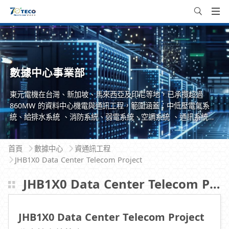
數據中心事業部
東元電機在台灣、新加坡、馬來西亞及印尼等地，已承攬超過
860MW 的資料中心機電與通訊工程，範圍涵蓋：中低壓電氣系
統、給排水系統 、消防系統、弱電系統、空調系統 、通訊系統。
成功案例包括全球前三大雲端服務商的資料中心，單一最大專案達
98MW，具備承攬 13,824C 光纖系統工程的能力。具備豐富的國
首頁
數據中心
資通訊工程
際工程經驗，熟悉歐美設計規範及 L1 - L5 測試要求，並自有專業
JHB1X0 Data Center Telecom Project
的 BIM 與 P6 團隊，深耕台灣與東南亞市場。
JHB1X0 Data Center Telecom Project
JHB1X0 Data Center Telecom Project