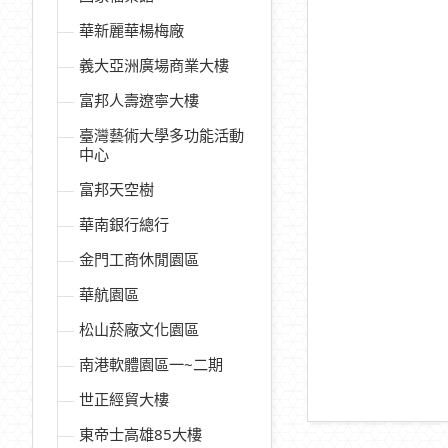
華新麗華楊梅廠
義大亞洲廣場商業大樓
富邦人壽遼寧大樓
臺灣藝術大學多功能活動
中心
富邦天空樹
華南銀行總行
金門工商休閒園區
華航園區
松山菸廠文化園區
南港軟體園區一~二期
世正經貿大樓
東帝士高雄85大樓