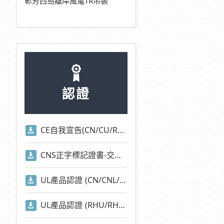
彰芳西島離岸風電TR吊裝
認證
CE自我宣告(CN/CU/RHU/RHN/CNA/CUA/EOCR/EUCR系列)
CNS正字標記證書-交流電磁開關-適用標準2930)
UL產品認證 (CN/CNL/CU/CUL/CNA/CNI/CNE/RAN/RAM等系列)
UL產品認證 (RHU/RHN系列)