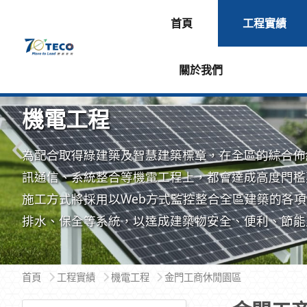
首頁
工程實績
關於我們
機電工程
為配合取得綠建築及智慧建築標章，在全區的綜合佈
訊通信、系統整合等機電工程上，都會達成高度門檻
施工方式將採用以Web方式監控整合全區建築的各
排水、保全等系統，以達成建築物安全、便利、節能
環保的使用效益，也兼具人性化的管理。
首頁
工程實績
機電工程
金門工商休閒園區