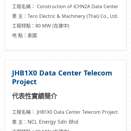
工程名稱： Construction of lCHN2A Data Center
業 主：Teco Electric & Machinery (Thai) Co., Ltd.
工程特點：80 MW (在建中)
地 點：泰國
JHB1X0 Data Center Telecom
Project
代表性實績簡介
工程名稱：
JHB1X0 Data Center Telecom Project
NCL Energy Sdn Bhd
業 主：