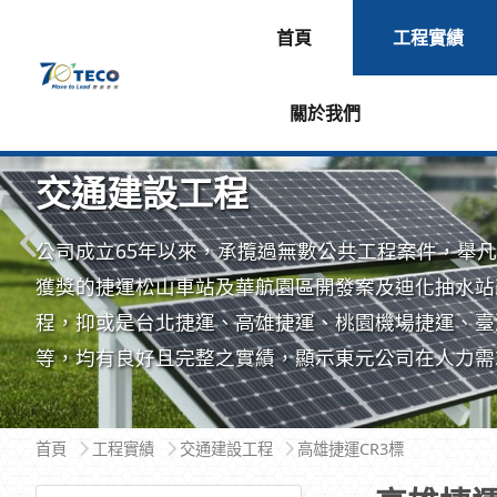
首頁
工程實績
關於我們
交通建設工程
公司成立65年以來，承攬過無數公共工程案件，舉
獲獎的捷運松山車站及華航園區開發案及迪化抽水站
程，抑或是台北捷運、高雄捷運、桃園機場捷運、臺
等，均有良好且完整之實績，顯示東元公司在人力需
面，擁有足夠的專業領域人才，可提供最安心的服務
首頁
工程實績
交通建設工程
高雄捷運CR3標