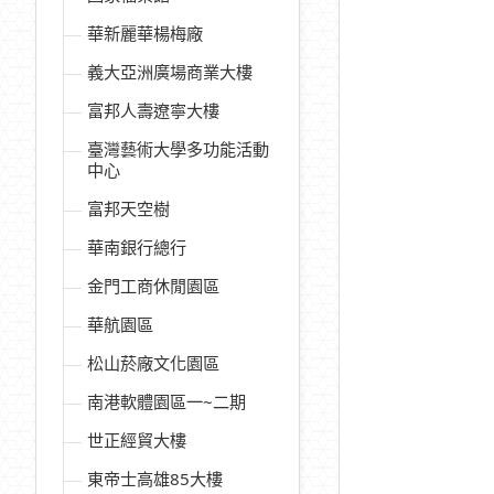
華新麗華楊梅廠
義大亞洲廣場商業大樓
富邦人壽遼寧大樓
臺灣藝術大學多功能活動
中心
富邦天空樹
華南銀行總行
金門工商休閒園區
華航園區
松山菸廠文化園區
南港軟體園區一~二期
世正經貿大樓
東帝士高雄85大樓