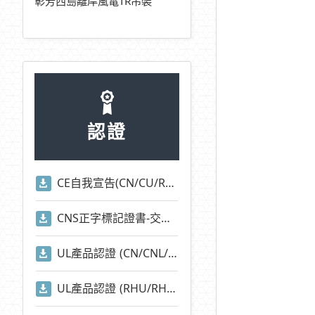
彰芳西島離岸風電TR吊裝
認證
CE自我宣告(CN/CU/RHU/RHN/CNA/CUA/EOCR/EUCR系列)
CNS正字標記證書-交流電磁開關-適用標準2930)
UL產品認證 (CN/CNL/CU/CUL/CNA/CNI/CNE/RAN/RAM等系列)
UL產品認證 (RHU/RHN系列)