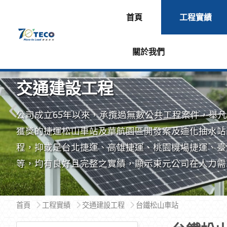
首頁
工程實績
關於我們
交通建設工程
公司成立65年以來，承攬過無數公共工程案件，舉
獲獎的捷運松山車站及華航園區開發案及迪化抽水站
程，抑或是台北捷運、高雄捷運、桃園機場捷運、臺
等，均有良好且完整之實績，顯示東元公司在人力需
面，擁有足夠的專業領域人才，可提供最安心的服務
首頁
工程實績
交通建設工程
台鐵松山車站