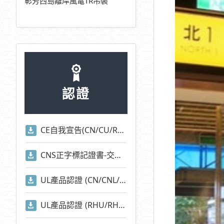
彰芳西島離岸風電TR吊裝
認證
CE自我宣告(CN/CU/RHU/RHN/CNA/CUA/EOCR/EUCR系列)
CNS正字標記證書-交流電磁開關-適用標準2930)
UL產品認證 (CN/CNL/CU/CUL/CNA/CNI/CNE/RAN/RAM等系列)
UL產品認證 (RHU/RHN系列)