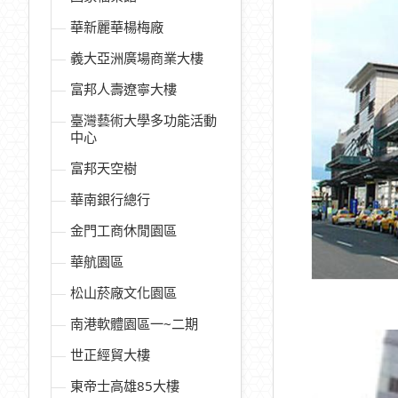
華新麗華楊梅廠
義大亞洲廣場商業大樓
富邦人壽遼寧大樓
臺灣藝術大學多功能活動
中心
富邦天空樹
華南銀行總行
金門工商休閒園區
華航園區
松山菸廠文化園區
南港軟體園區一~二期
世正經貿大樓
東帝士高雄85大樓