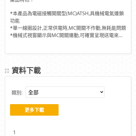
*本產品為電磁接觸開關型(MC)ATSH,具機械電氣連鎖
功能
*單一線圈設計,正常供電時,MC開關不作動,無耗能問題
*機械式視窗顯示與MC開關連動,可確實呈現送電來源
不誤判
適用公寓、住宅、大樓、工廠、商店之屋內型分電箱
資料下載
類別:
更多下載
1