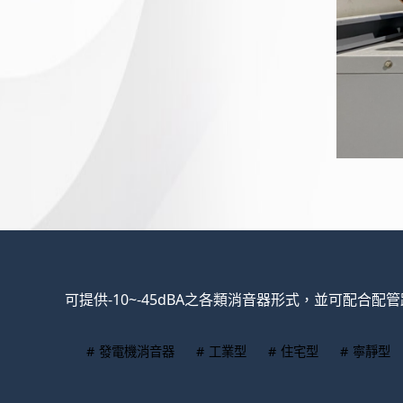
可提供-10~-45dBA之各類消音器形式，並可配合
# 發電機消音器
# 工業型
# 住宅型
# 寧靜型