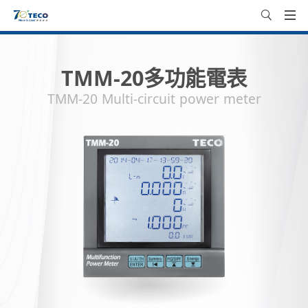
TMM-20多功能電表
TMM-20 Multi-circuit power meter