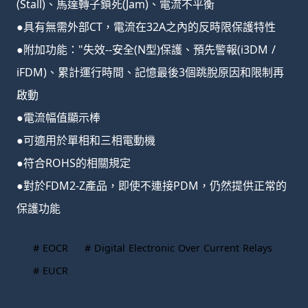
(Stall)、馬達轉子鎖死(Jam)、電流不平衡
●具有無需外部CT，電流在32A之內的反時限保護特性
●附加功能："失效--安全(N型)保護、預先警報(i3DM /
iFDM)、累計運行時間、記憶最後3個跳脫原因和限制再
啟動
●電流幅值顯示棒
●可適用於單相和三相電動機
●符合ROHS的相關規定
●對於FDM2-Z產品，即使不連接PDM，仍然提供正常的
保護功能
# EOCR
# Digital Electronic Over Current Relays
# EUCR