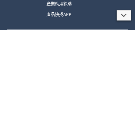
產業應用範疇
產品快找APP
聯絡我們
聯絡方式與諮詢表單
服務據點
隱私權政策
網站地圖
©2021 TECO Electric & Machinery Co., Ltd. All rights
reserved. Design and layout by PE Group.