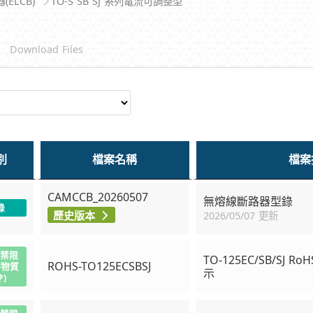
ELCB)
TO-S SB SJ 系列電流可調整型
載
Download Files
別
檔案名稱
檔案
CAMCCB_20260507
無熔線斷路器型錄
錄
歷史版本
2026/05/07 更新
(禁限
TO-125EC/SB/SJ
ROHS-TO125ECSBSJ
害物質
示
)