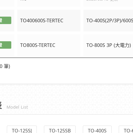
TO400600S-TERTEC
TO-400S(2P/3P)/600
證
TO800S-TERTEC
TO-800S 3P (大電力)
證
0 筆)
表
Model List
TO-125SJ
TO-125SB
TO-400S
TO-