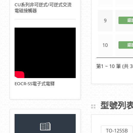
CU系列非可逆式/可逆式交流
電磁接觸器
9
認
10
認
第1 ~ 10 筆 (共 3
EOCR-SS電子式電驛
型號列
TO-125SB