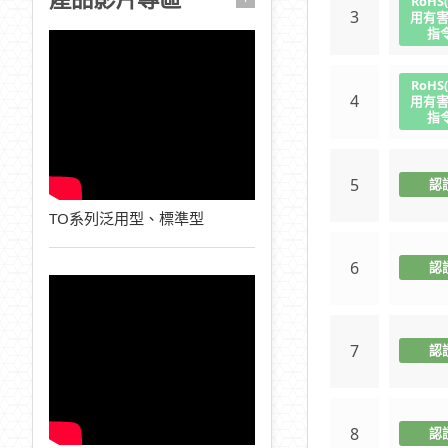
RoHS
3
用有
指令
RoHS
4
用有
指令
5
認
TO系列泛用型、標準型
6
認
7
認
8
認