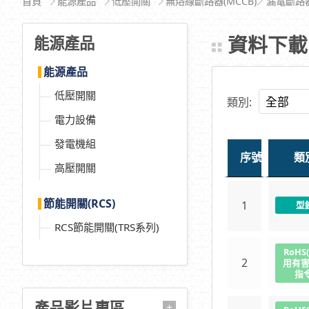
首頁
能源產品
低壓開關
無熔線斷路器(MCCB)／漏電斷路器(
資料下
能源產品
能源產品
低壓開關
類別:
電力設備
發電機組
序號
類
高壓開關
節能開關(RCS)
1
型
RCS節能開關(TRS系列)
RoHS
2
用有
指令
產品影片專區
+