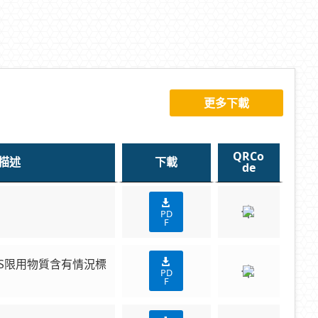
更多下載
QRCo
描述
下載
de
PD
F
 RoHS限用物質含有情況標
PD
F