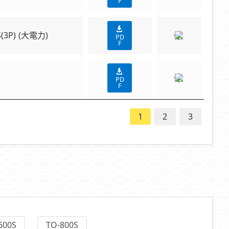
F
S(3P) (大電力)
PD
F
PD
F
1
2
3
600S
TO-800S