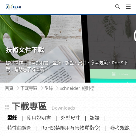
技術文件下載
提供操作手冊與說明書、型錄、認證、尺寸、參考規範、RoHS下
載，幫助您了解產品。
首頁
下載專區
型錄
Schneider 施耐德
下載專區
Downloads
型錄
使用說明書
外型尺寸
認證
特性曲線圖
RoHS(禁限用有害物質指令)
參考規範