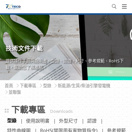
技術文件下載
提供操作手冊與說明書、型錄、認證、尺寸、參考規範、RoHS下
載，幫助您了解產品。
首頁
下載專區
型錄
新能源/生質/柴油引擎發電機
並聯盤
下載專區
Downloads
型錄
使用說明書
外型尺寸
認證
特性曲線圖
RoHS(禁限用有害物質指令)
參考規範