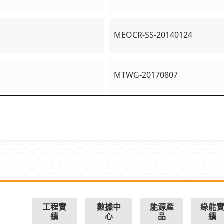
MEOCR-SS-20140124
MTWG-20170807
工程實
數據中
能源產
綠能
績
心
品
績