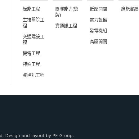
綠能工程
團隊能力(獎
低壓開關
綠能實績
牌)
生技醫院工
電力設備
程
資通訊工程
發電機組
交通建設工
高壓開關
程
機電工程
特殊工程
資通訊工程
ed. Design and layout by PE Group.