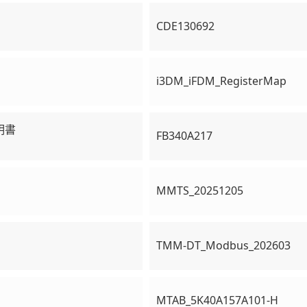
CDE130692
i3DM_iFDM_RegisterMap
明書
FB340A217
MMTS_20251205
TMM-DT_Modbus_202603
MTAB_5K40A157A101-H