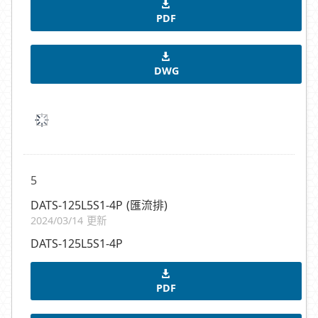
PDF
DWG
5
DATS-125L5S1-4P (匯流排)
2024/03/14 更新
DATS-125L5S1-4P
PDF