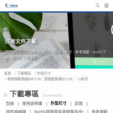
技術文件下載
提供操作手冊與說明書、型錄、認證、尺寸、參考規範、RoHS下
載，幫助您了解產品。
首頁
下載專區
外型尺寸
無熔線斷路器(MCCB)／漏電斷路器(ELCB)
Q系列
下載專區
Downloads
外型尺寸
型錄
使用說明書
認證
特性曲線圖
RoHS(禁限用有害物質指令)
參考規範