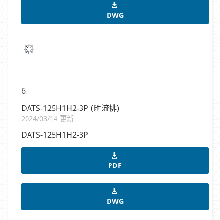
DWG
6
DATS-125H1H2-3P (匯流排)
2024/03/14 更新
DATS-125H1H2-3P
PDF
DWG