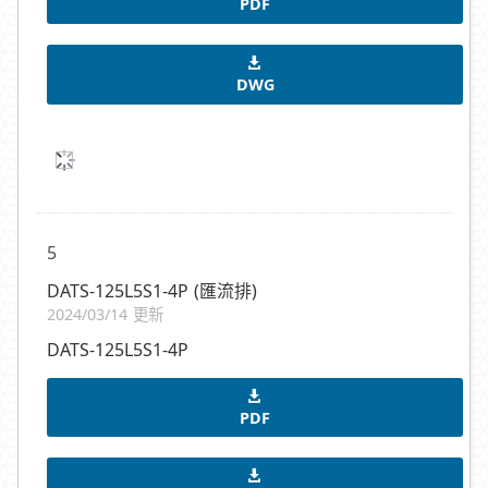
PDF
DWG
5
DATS-125L5S1-4P (匯流排)
2024/03/14 更新
DATS-125L5S1-4P
PDF