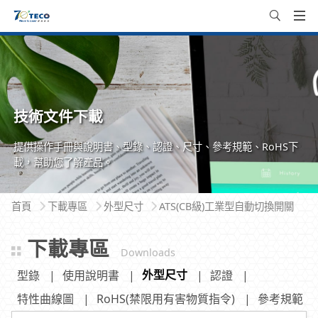
技術文件下載
提供操作手冊與說明書、型錄、認證、尺寸、參考規範、RoHS下
載，幫助您了解產品。
首頁
下載專區
外型尺寸
ATS(CB級)工業型自動切換開關
下載專區
Downloads
外型尺寸
型錄
使用說明書
認證
特性曲線圖
RoHS(禁限用有害物質指令)
參考規範