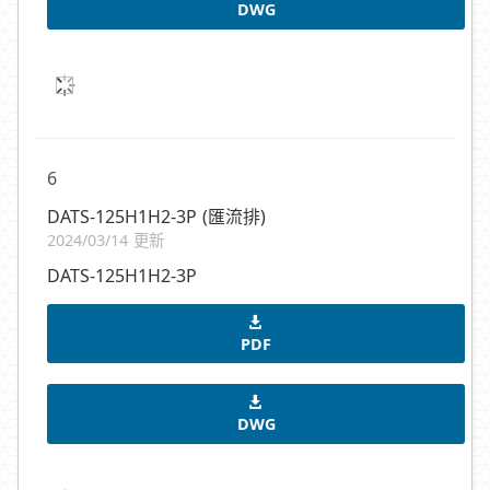
DWG
6
DATS-125H1H2-3P (匯流排)
2024/03/14 更新
DATS-125H1H2-3P
PDF
DWG