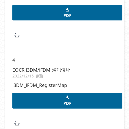
PDF
4
EOCR i3DM/iFDM 通訊位址
2022/12/15 更新
i3DM_iFDM_RegisterMap
PDF