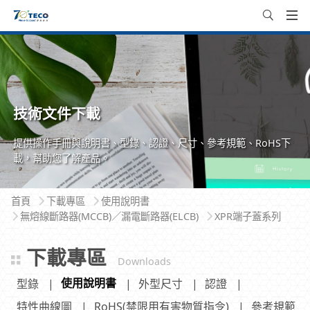
技術文件下載
提供操作手冊與說明書、型錄、認證、尺寸、參考規範、RoHS下
載，幫助您了解產品。
首頁
下載專區
使用說明書
無熔線斷路器(MCCB)／漏電斷路器(ELCB)
XPR端子蓋系列
下載專區
Downloads
使用說明書
型錄
外型尺寸
認證
特性曲線圖
RoHS(禁限用有害物質指令)
參考規範