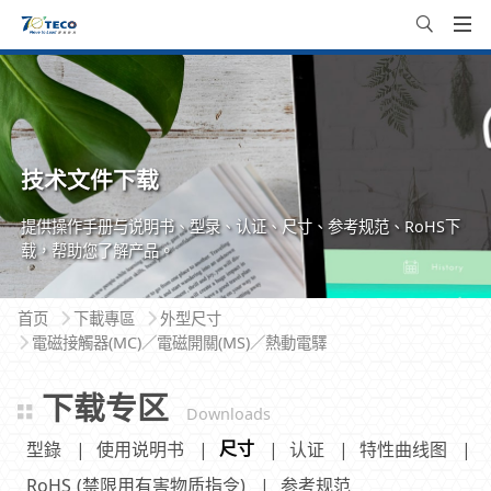
技术文件下载
提供操作手册与说明书、型录、认证、尺寸、参考规范、RoHS下
载，帮助您了解产品。
首页
下載專區
外型尺寸
電磁接觸器(MC)／電磁開關(MS)／熱動電驛
下载专区
Downloads
尺寸
型錄
使用说明书
认证
特性曲线图
RoHS (禁限用有害物质指令)
参考规范