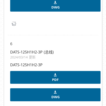
DWG
6
DATS-125H1H2-3P (总线)
2024/03/14 更新
DATS-125H1H2-3P
PDF
DWG