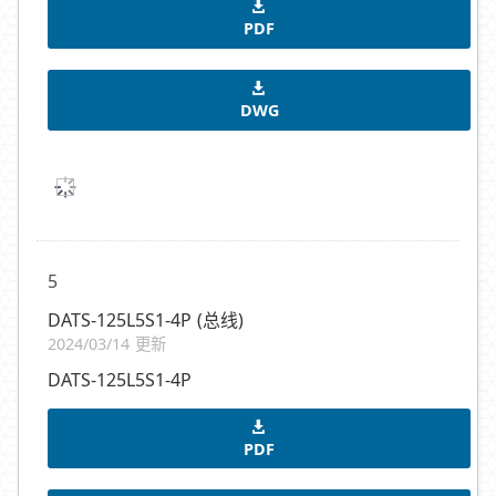
PDF
DWG
5
DATS-125L5S1-4P (总线)
2024/03/14 更新
DATS-125L5S1-4P
PDF