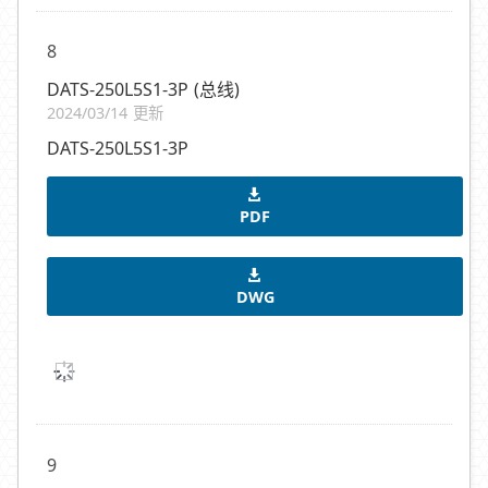
8
DATS-250L5S1-3P (总线)
2024/03/14 更新
DATS-250L5S1-3P
PDF
DWG
9